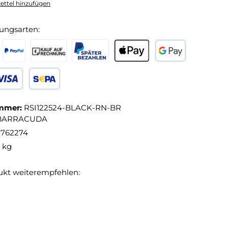
ttel hinzufügen
ungsarten:
mmer:
RSI122524-BLACK-RN-BR
BARRACUDA
8762274
1 kg
ukt weiterempfehlen: