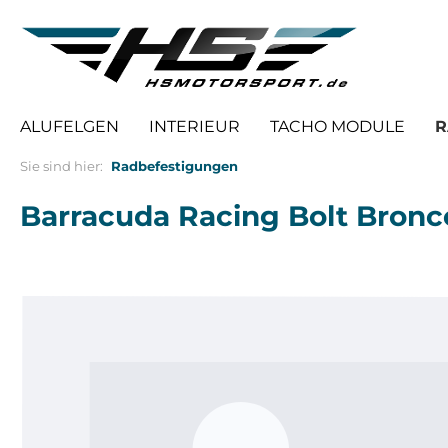
springen
Zur Hauptnavigation springen
ALUFELGEN
INTERIEUR
TACHO MODULE
R
Sie sind hier:
Radbefestigungen
Barracuda Racing Bolt Bro
Bildergalerie überspringen